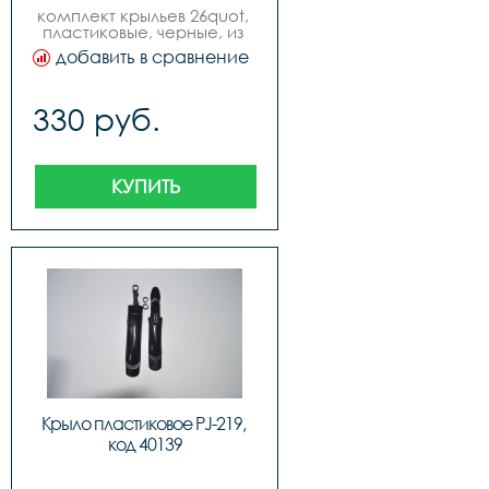
комплект крыльев 26quot, 
пластиковые, черные, из 
трех частей.
добавить в сравнение
330 руб.
КУПИТЬ
Крыло пластиковое PJ-219, 
код 40139