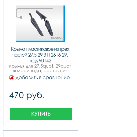
Крыло пластиковое из трех 
частей 27.5-29 3112616-29, 
код 90142
крылья для 27,5quot, 29quot 
велосипеда, состоят из 
трех частей комплект.
добавить в сравнение
470 руб.
КУПИТЬ