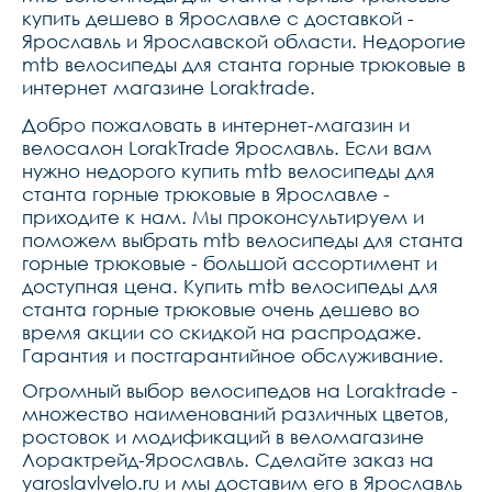
полосой,обода алюминий 
купить дешево в Ярославле с доставкой -
двойной 
Ярославль и Ярославской области. Недорогие
пистонированный,цепьkmc 
mtb велосипеды для станта горные трюковые в
c030,руль стальной черный 
посадка 31,8 ширина 
интернет магазине Loraktrade.
690мм,вынос стальной 
безрезьбовой 
Добро пожаловать в интернет-магазин и
короткий,подседельный 
велосалон LorakTrade Ярославль. Если вам
штырь алюминий черный 
27.2 диаметр 
нужно недорого купить mtb велосипеды для
двухболтовый,рулевая 
станта горные трюковые в Ярославле -
колонка безрезьбовая на 
промподшипниках,седло 
приходите к нам. Мы проконсультируем и
lorak junior,педали 
поможем выбрать mtb велосипеды для станта
пластик,вес 14,5 кг
горные трюковые - большой ассортимент и
доступная цена. Купить mtb велосипеды для
станта горные трюковые очень дешево во
время акции со скидкой на распродаже.
Гарантия и постгарантийное обслуживание.
Огромный выбор велосипедов на Loraktrade -
множество наименований различных цветов,
ростовок и модификаций в веломагазине
Лорактрейд-Ярославль. Сделайте заказ на
yaroslavlvelo.ru и мы доставим его в Ярославль