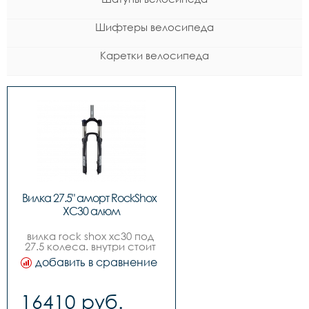
Шифтеры велосипеда
Каретки велосипеда
Вилка 27.5" аморт RockShox  
XC30 алюм
вилка rock shox xc30 под 
27.5 колеса. внутри стоит 
пружина средней 
добавить в сравнение
жесткости medium. имеет 
ряд настроек для 
оптимальной езды.
16410 руб.