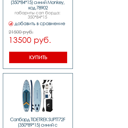
(350*84*15) синий Monkey, 
код 78902
габариты сап борда: 
350*84*15 
см,максимальное 
добавить в сравнение
давление 15psi 1 
бар,максимальная 
21500 руб.
нагрузка 190 
13500 руб.
кг,комплектация:,sup 
доска,ручной насос 
высокого 
давления,алюминиевое 
весло,съемный 
КУПИТЬ
центральный плавник,3 
плавника,спиральный 
страховочный лиш,рюкзак-
сумка для 
переноски,крепление под 
камеру go pro.,сап 
идеален для девушек и 
мужчин
Сапборд TIDETREK SUPTT72F 
(350*89*15) синий с 