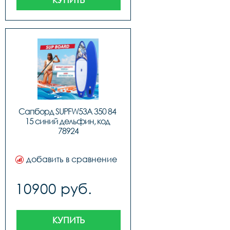
коробке брутто: 11.9 
кг,размер упаковки: 89 х 38 
х 19 см,комплектация: sup-
доска, регулируемое 
весло, спиральный 
страховочный лиш, 3 
съемных плавника slide-in, 
ручной насос высокого 
давления, рюкзак для 
переноски, 
водонепроницаемый 
чехол для телефона, 
ремонтный комплект, 
инструкция
Сапборд SUPFW53A 350 84 
15 синий дельфин, код 
78924
добавить в сравнение
10900 руб.
КУПИТЬ