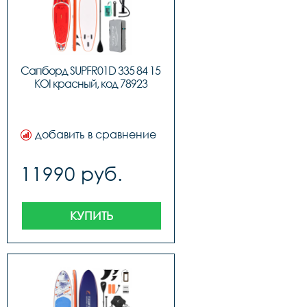
давления, рюкзак для 
переноски, 
водонепроницаемый 
чехол для телефона, 
ремонтный комплект, 
инструкция
Сапборд SUPFR01D 335 84 15 
KOI красный, код 78923
добавить в сравнение
11990 руб.
КУПИТЬ