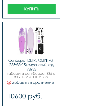
КУПИТЬ
Сапборд TIDETREK SUPTT70F 
(335*83*15) сиреневый, код 
78933
габариты сап-борда: 335 х 
83 х 15 см 110 х 33 х 
6,максимальное 
добавить в сравнение
давление: 15 psi 1 
бар,рекомендуемый 
диапазон давления: 
10600 руб.
12ndash15 
psi,максимальная 
нагрузка: 190 
кг,пассажировместимость: 