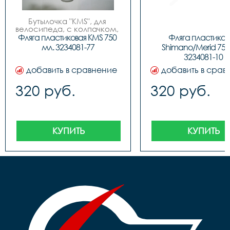
Бутылочка "KMS", для 
велосипеда, с колпачком, 
пластиковая, 750мл, 3 
Фляга пластиковая KMS 750 
Фляга пластикова
цвета (бело/синие, бело/
мл. 3234081-77
Shimano/Merid 750 
красные, бело/зеленые), 
3234081-10
фирменный дизайн.
добавить в сравнение
добавить в срав
320 руб.
320 руб.
КУПИТЬ
КУПИТЬ