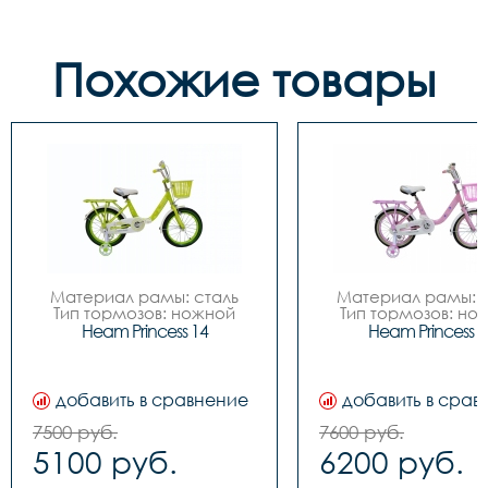
Похожие товары
Материал рамы: сталь

Материал рамы: с
Тип тормозов: ножной

Тип тормозов: нож
Диаметр колес: 14

Диаметр колес: 
Heam Princess 14
Heam Princess 1
Цвета		Зелёный-
Цвета		Зелёный-
белый, Розовый-белый

белый, Розовый-бе
Вилка		сталь

Вилка		сталь

Задний переключатель		
Задний переключател
добавить в сравнение
добавить в срав
-

-

Передний переключатель		
Передний переключа
7500 руб.
7600 руб.
-

-

5100 руб.
6200 руб.
Манетки		-

Манетки		-

Шатуны (Система)		
Шатуны (Система)		