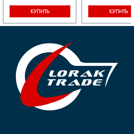
сталь

сталь

Задние звезды		сталь

Задние звезды		сталь

Цепь		1 ск. 

Цепь		1 ск. 

КУПИТЬ
КУПИТЬ
Каретка		 
Каретка		 
картридж

картридж

Тормоза		 задний- 
Тормоза		 задний- 
ножной, передний-ручной

ножной, передний-р
Покрышки		14**2,125

Покрышки		16*2,125

Втулки		сталь

Обода		сталь черные

Обода		сталь черные

Рулевая		резьбовая

Рулевая		резьбовая

Вынос		сталь

Вынос		сталь

Руль		steel 

Руль		steel 

Грипсы		цветные

Грипсы		цветные

Седло		детское на 
Седло		детское на 
пружинах

пружинах

Педали		Пластиковые

Педали		Пластиковые

Подседельный штырь	
Подседельный штырь		
сталь

сталь

Вес		10.2 к
Вес		9.7 кг