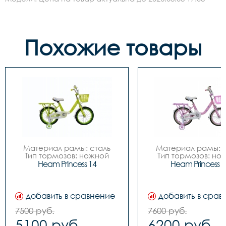
Похожие товары
Материал рамы: сталь

Материал рамы: с
Тип тормозов: ножной

Тип тормозов: нож
Диаметр колес: 14

Диаметр колес: 
Heam Princess 14
Heam Princess 1
Цвета		Зелёный-
Цвета		Зелёный-
белый, Розовый-белый

белый, Розовый-бе
Вилка		сталь

Вилка		сталь

Задний переключатель		
Задний переключател
добавить в сравнение
добавить в срав
-

-

Передний переключатель		
Передний переключа
7500 руб.
7600 руб.
-

-

5100 руб.
6200 руб.
Манетки		-

Манетки		-
