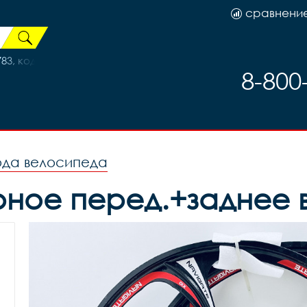
сравнени
83, код 29104
8-800
ода велосипеда
ерное перед.+заднее 