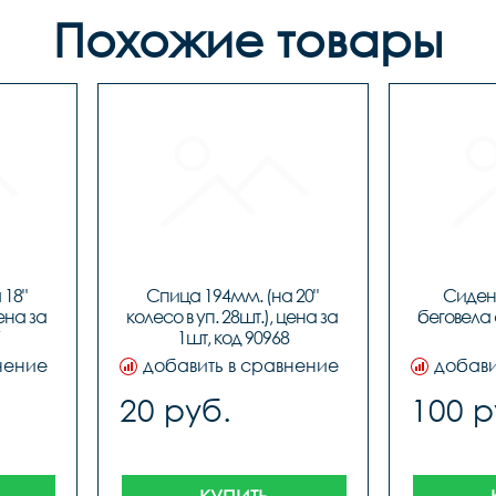
Похожие товары
18" 
Спица 194мм. (на 20" 
Сидень
ена за 
колесо в уп. 28шт.), цена за 
беговела 
1шт, код 90968
нение
добавить в сравнение
добави
20 руб.
100 р