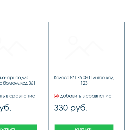
е черное для 
Колесо 8*1.75 0801 литое, код 
с болтом, код 361
123
ть в сравнение
добавить в сравнение
уб.
330 руб.