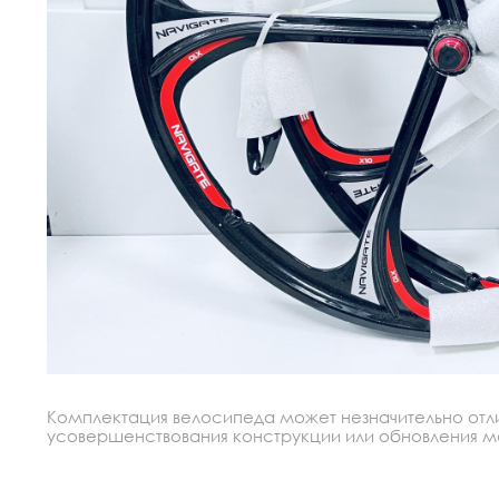
Комплектация велосипеда может незначительно отлич
усовершенствования конструкции или обновления моде