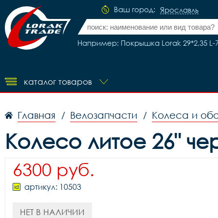
Ваш город:
Ярославль
Например: Покрышка Lorak 29*2,35 L-7
каталог товаров
Главная
Велозапчасти
Колеса и об
/
/
Колесо литое 26" ч
6300 руб.
артикул: 10503
НЕТ В НАЛИЧИИ