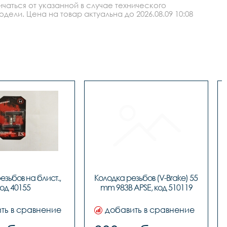
аться от указанной в случае технического
ли. Цена на товар актуальна до 2026.08.09 10:08
зьбов на блист., 
Колодка резьбов (V-Brake) 55 
од 40155
ть в сравнение
добавить в сравнение