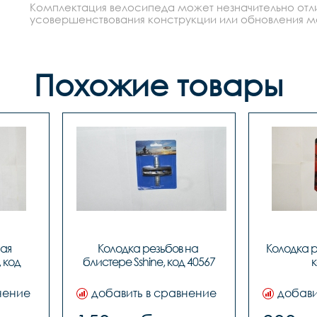
Комплектация велосипеда может незначительно отлич
усовершенствования конструкции или обновления моде
Похожие товары
ая 
Колодка резьбов на 
Колодка ре
 код 
блистере Sshine, код 40567
к
нение
добавить в сравнение
добави