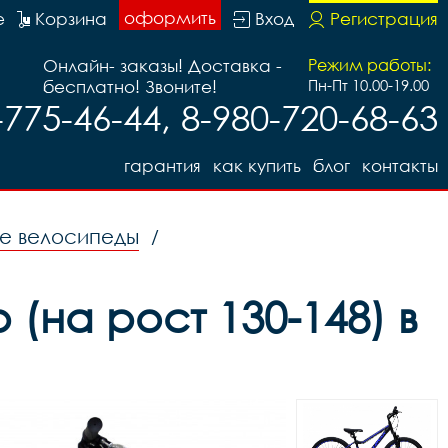
оформить
е
Корзина
Вход
Регистрация
Онлайн- заказы! Доставка -
Режим работы:
бесплатно! Звоните!
Пн-Пт 10.00-19.00
-775-46-44, 8-980-720-68-63
гарантия
как купить
блог
контакты
е велосипеды
/
(на рост 130-148) в