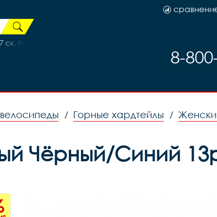
сравнени
7 ск. по трещетку 36H 3052610-57
8-800
 велосипеды
Горные хардтейлы
Женски
/
/
ый Чёрный/Синий 13р 
%
ия