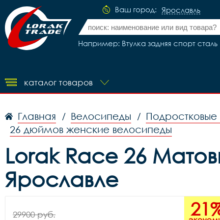
Ваш город:
Ярославль
Например: Втулка задняя спорт сталь 
каталог товаров
Главная
Велосипеды
Подростковые
/
/
26 дюймов женские велосипеды
Lorak Race 26 Матов
Ярославле
21
29900 руб.
эконом