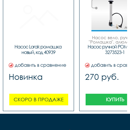
Насос вело, ручно
"Ромашка", алюмин
обратным толст
Насос Lorak ромашка 
Насос ручной РОМ
штоком, шланг 
новый, код 40939
3273523-1
наконечнико
добавить в сравнение
добавить в срав
Новинка
270 руб.
СКОРО В ПРОДАЖЕ
КУПИТЬ