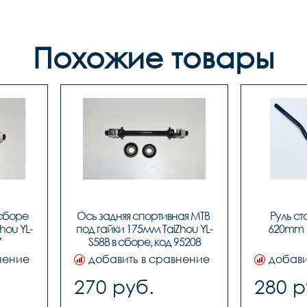
Похожие товары
сборе 
Ось задняя спортивная MTB 
Руль ст
hou YL-
под гайки 175мм TaiZhou YL-
620mm (
7
S58B в сборе, код 95208
нение
добавить в сравнение
добави
270 руб.
280 р