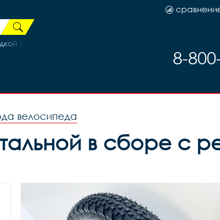
сравнени
кой X-241, код 41657
8-800
ода велосипеда
альной в сборе с ре