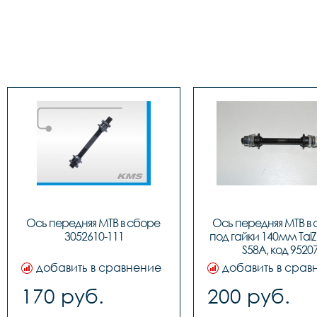
Ось передняя МТВ в сборе 
Ось передняя МТВ в 
3052610-111
под гайки 140мм TaiZ
S58A, код 9520
добавить в сравнение
добавить в срав
170 руб.
200 руб.