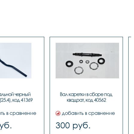
альной черный 
Вал каретки в сборе под 
25.4), код 41369
квадрат, код 40562
ть в сравнение
добавить в сравнение
уб.
300 руб.