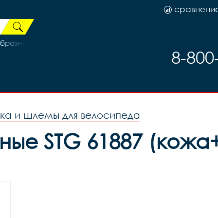
сравнени
бразная X66518
8-800
ка и шлемы для велосипеда
ные STG 61887 (кожа