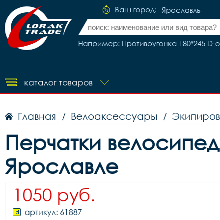
Ваш город:
Ярославль
Например: Противоугонка 180*245 D-о
каталог товаров
Главная
Велоаксессуары
Экипиров
/
/
Перчатки велосипед
Ярославле
1050 руб.
артикул: 61887