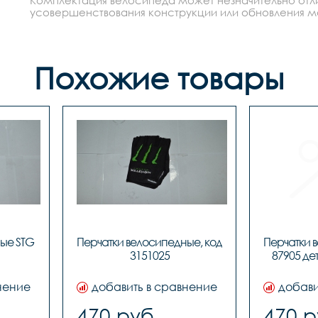
усовершенствования конструкции или обновления моде
Похожие товары
ые STG 
Перчатки велосипедные, код 
Перчатки 
3151025
87905 дет
нение
добавить в сравнение
добави
470 руб.
470 р