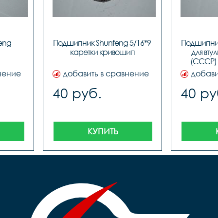
ng 
Подшипник Shunfeng 5/16*9 
Подшипник
каретки кривошип
для втул
(СССР) 
нение
добавить в сравнение
добави
40 руб.
40 ру
КУПИТЬ