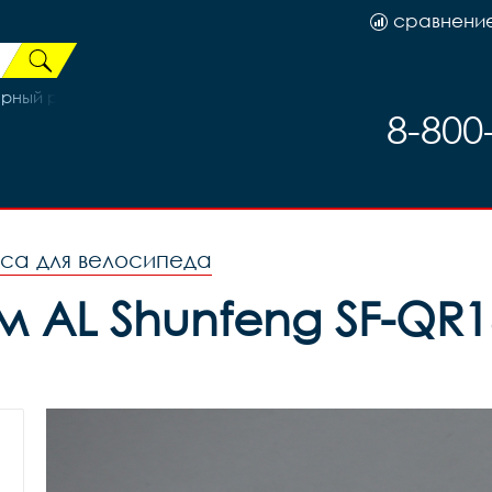
сравнени
рный рама 19 (на рост 171-182)
8-800
оса для велосипеда
AL Shunfeng SF-QR16 