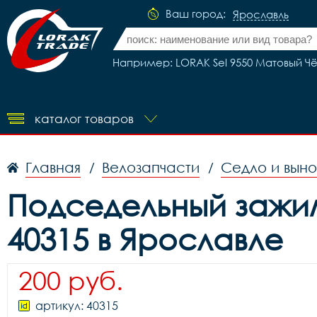
Ваш город:
Ярославль
Например: LORAK Sel 9550 Матовый Чё
каталог товаров
Главная
Велозапчасти
Седло и вын
/
/
Подседельный зажим 
40315 в Ярославле
200 руб.
артикул: 40315