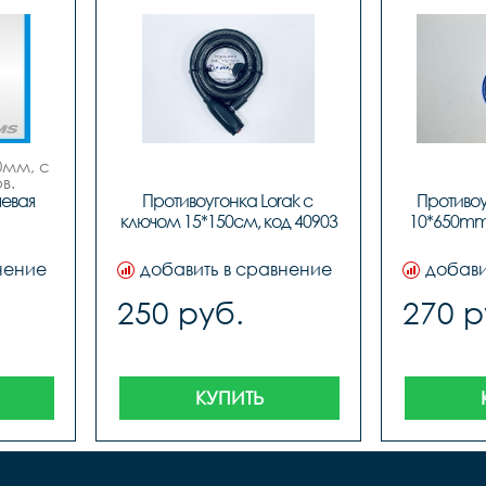
мм, с 
в.
евая 
Противоугонка Lorak с 
Противоу
ключом 15*150см, код 40903
10*650mm 
нение
добавить в сравнение
добави
250 руб.
270 р
КУПИТЬ