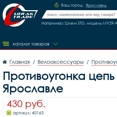
Ваш город:
Ярославль
Например: Шлем STG, модель MV29-A,
каталог товаров
Главная
Велоаксессуары
Противоу
/
/
Противоугонка цепь 
Ярославле
430 руб.
артикул: 40163