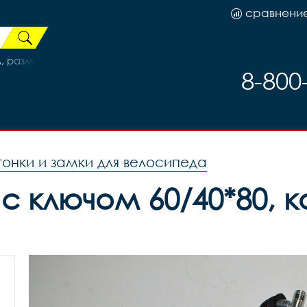
сравнени
 размер M(55-58)cm салат/син/черн, код 89038
8-800
гонки и замки для велосипеда
с ключом 60/40*80, ко