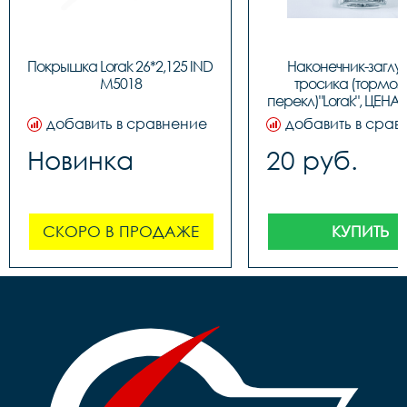
Покрышка Lorak 26*2,125 IND 
Наконечник-заглу
M5018
тросика (тормозн
перекл)"Lorak", ЦЕНА З
(100шт в бутылк
добавить в сравнение
добавить в срав
Новинка
20 руб.
СКОРО В ПРОДАЖЕ
КУПИТЬ