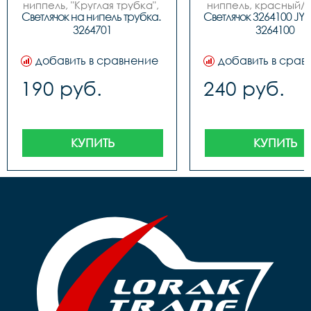
ниппель, "Круглая трубка", 
ниппель, красный/с
инд. упак. блистер
JY-503 (пара), упак
Светлячок на нипель трубка. 
Светлячок 3264100 JY-5
блистер
3264701
3264100
добавить в сравнение
добавить в срав
190 руб.
240 руб.
КУПИТЬ
КУПИТЬ