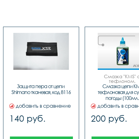
Смазка "KMS" с
тефлоном, 
предназначена д
Защита пера от цепи 
Смазка цепи KM
смазывания цепей
Shimano тканевая, код 8116
тефлоновая для су
вращающихся дета
погоды (100мл.
велосипеда. Умень
трение, образуе
добавить в сравнение
добавить в срав
долговременны
смазывающий слой
140 руб.
200 руб.
поверхности. Идеа
для использования в 
погодных условий. Ф
100мл.

￼