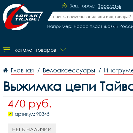
Ваш город:
Ярославль
Например: Насос пластиковый Россия S
каталог товаров
Главная
Велоаксессуары
Инструме
/
/
Выжимка цепи Тайва
470 руб.
артикул: 90345
НЕТ В НАЛИЧИИ