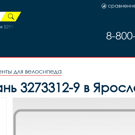
сравнени
295-3 (ан. STELS)
8-800
нты для велосипеда
нь 3273312-9 в Яросл