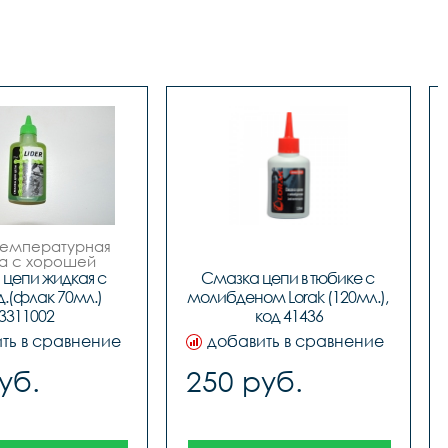
емпературная 
а с хорошей 
йчивостью к 
цепи жидкая с 
Смазка цепи в тюбике с 
твию нагрузок. 
.(флак 70мл.) 
молибденом Lorak (120мл.), 
спечивает 
3311002
код 41436
госрочную 
яющую пленку 
ть в сравнение
добавить в сравнение
ого материала 
ид молибдена), 
уб.
250 руб.
ую при высоких 
турах. Масло 
собо сильное 
щее действие и 
начается для 